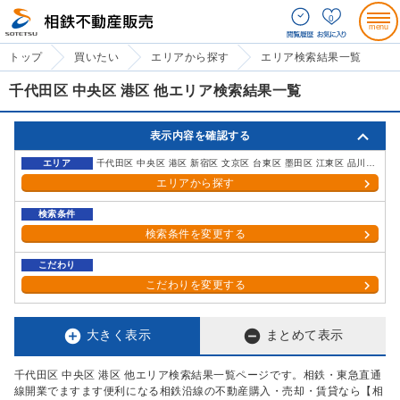
0
トップ
買いたい
エリアから探す
エリア検索結果一覧
千代田区 中央区 港区 他エリア検索結果一覧
表示内容を確認する
エリア
千代田区 中央区 港区 新宿区 文京区 台東区 墨田区 江東区 品川区 目黒区 大田区 世田谷区 渋谷区 中野区 杉並区 豊島区 北区 荒川区 板橋区 練馬区 足立区 葛飾区 江戸川区
エリアから探す
検索条件
検索条件を変更する
こだわり
こだわりを変更する


大きく表示
まとめて表示
千代田区 中央区 港区 他エリア検索結果一覧ページです。相鉄・東急直通
線開業でますます便利になる相鉄沿線の不動産購入・売却・賃貸なら【相