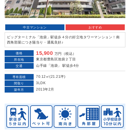
中古マンション
おすすめ
ビッグターミナル「池袋」駅徒歩４分の好立地タワーマンション！南
西角部屋につき陽当り・通風良好♪
15,900
価格
万円（税込）
東京都豊島区池袋２丁目
所在地
山手線「池袋」 駅徒歩4分
交通
70.12㎡(21.21坪)
専有面積
3LDK
間取り
2013年2月
築年月