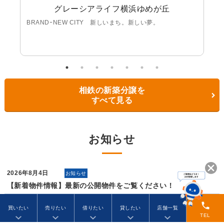
グレーシアライフ横浜ゆめが丘
BRANDｰNEW CITY 新しいまち。新しい夢。
相鉄の新築分譲を
すべて見る
お知らせ
2026年8月4日
お知らせ
【新着物件情報】最新の公開物件をご覧ください！
2026年8月4日
お知らせ
phone
買いたい
売りたい
借りたい
貸したい
店舗一覧
今週末開催予定の現地販売会情報はこちらをご覧ください！
TEL