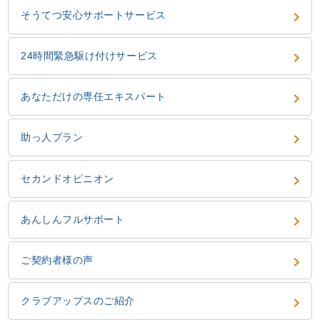
keyboard_arrow_right
そうてつ安心サポートサービス
keyboard_arrow_right
24時間緊急駆け付けサービス
keyboard_arrow_right
あなただけの専任エキスパート
keyboard_arrow_right
助っ人プラン
keyboard_arrow_right
セカンドオピニオン
keyboard_arrow_right
あんしんフルサポート
keyboard_arrow_right
ご契約者様の声
keyboard_arrow_right
クラブアップスのご紹介