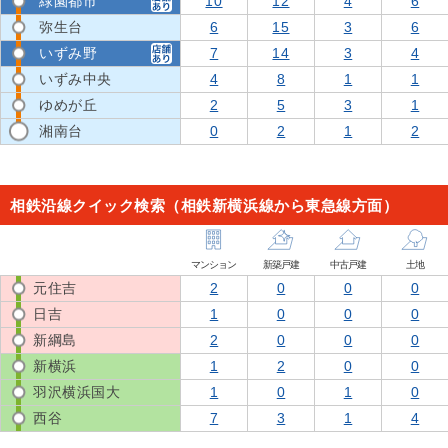
緑園都市
10
12
4
6
弥生台
6
15
3
6
いずみ野
7
14
3
4
いずみ中央
4
8
1
1
ゆめが丘
2
5
3
1
湘南台
0
2
1
2
相鉄沿線クイック検索（相鉄新横浜線から東急線方面）
マンション
新築戸建
中古戸建
土地
元住吉
2
0
0
0
日吉
1
0
0
0
新綱島
2
0
0
0
新横浜
1
2
0
0
羽沢横浜国大
1
0
1
0
西谷
7
3
1
4