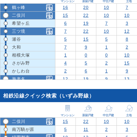
マンション
新築戸建
中古戸建
土地
鶴ヶ峰
16
20
10
7
二俣川
15
22
10
10
希望ヶ丘
6
19
7
3
三ツ境
7
22
10
12
瀬谷
5
15
5
8
大和
7
9
1
2
相模大塚
1
0
0
10
さがみ野
4
5
2
15
かしわ台
2
6
1
9
海老名
12
19
9
13
相鉄沿線クイック検索（いずみ野線）
マンション
新築戸建
中古戸建
土地
二俣川
15
22
10
10
南万騎が原
5
11
2
3