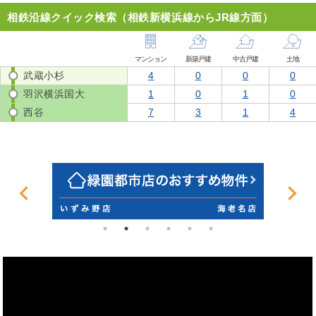
相鉄沿線クイック検索（相鉄新横浜線からJR線方面）
マンション
新築戸建
中古戸建
土地
武蔵小杉
4
0
0
0
羽沢横浜国大
1
0
1
0
西谷
7
3
1
4