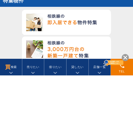
特集物件
phone
買
検索
売りたい
借りたい
貸したい
店舗一覧
TEL