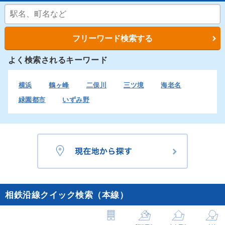
フリーワード検索する
よく検索されるキーワード
横浜
鶴ヶ峰
二俣川
三ツ境
海老名
緑園都市
いずみ野
横浜
22
7
1
3
平沼橋
2
0
0
0
西横浜
2
2
0
0
天王町
0
1
0
3
星川
1
3
1
1
相鉄沿線クイック検索（本線）
和田町
1
5
0
1
上星川
6
0
2
1
西谷
7
3
1
4