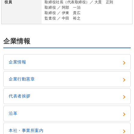
役員
取締役社長（代表取締役）／ 大貫 正則
取締役 ／ 阿部 一治
取締役 ／ 伊東 貴広
監査役 ／ 中田 裕之
企業情報

企業情報

企業行動憲章

代表者挨拶

沿革

本社・事業所案内