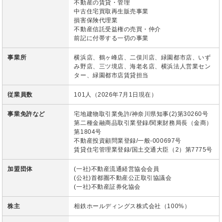
不動産の賃貸・管理
中古住宅買取再生販売事業
損害保険代理業
不動産信託受益権の売買・仲介
前記に付帯する一切の事業
事業所
横浜店、鶴ヶ峰店、二俣川店、緑園都市店、いず
み野店、三ツ境店、海老名店、横浜法人営業セン
ター、緑園都市店賃貸担当
従業員数
101人（2026年7月1日現在）
事業免許など
宅地建物取引業免許/神奈川県知事(2)第30260号
第二種金融商品取引業登録/関東財務局長（金商）
第1804号
不動産投資顧問業登録/一般-000697号
賃貸住宅管理業登録/国土交通大臣（2）第7775号
加盟団体
(一社)不動産流通経営協会会員
(公社)首都圏不動産公正取引協議会
(一社)不動産証券化協会
株主
相鉄ホールディングス株式会社（100%）