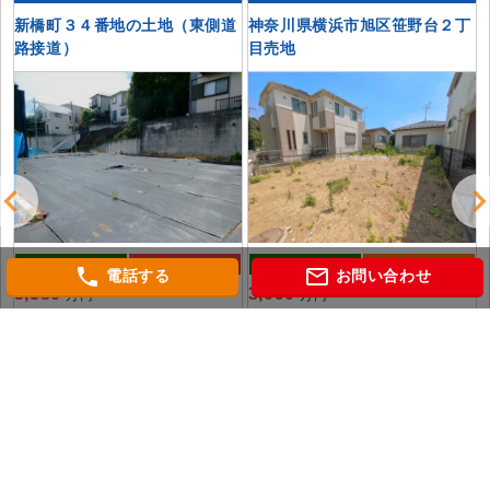
新橋町３４番地の土地（東側道
神奈川県横浜市旭区笹野台２丁
路接道）
目売地
土地
おすすめ
土地
価格変更
phone
mail_outline
電話する
お問い合わせ
3,380
3,090
万円
万円
神奈川県横浜市泉区新橋町
神奈川県横浜市旭区笹野台２丁目
相模鉄道いずみ野線「緑園都市」 駅
相模鉄道本線「三ツ境」 駅徒歩13分
徒歩13分