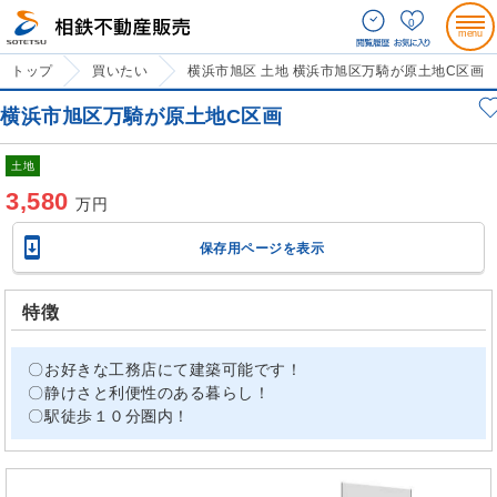
0
トップ
買いたい
横浜市旭区 土地 横浜市旭区万騎が原土地C区画
横浜市旭区万騎が原土地C区画
土地
3,580
万円

保存用ページを表示
特徴
〇お好きな工務店にて建築可能です！
〇静けさと利便性のある暮らし！
〇駅徒歩１０分圏内！