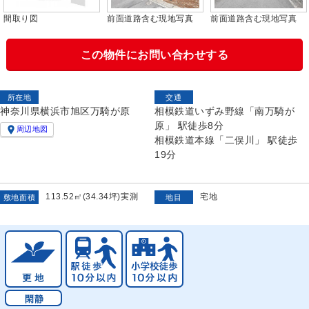
間取り図
前面道路含む現地写真
前面道路含む現地写真
この物件にお問い合わせする
所在地
交通
神奈川県横浜市旭区万騎が原
相模鉄道いずみ野線「南万騎が
原」 駅徒歩8分

周辺地図
相模鉄道本線「二俣川」 駅徒歩
19分
113.52㎡(34.34坪)実測
宅地
敷地面積
地目