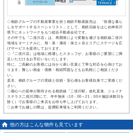
◇相鉄グループの不動産事業を担う相鉄不動産販売は、「快適な暮ら
しをサポートするスペシャリスト」として、相鉄沿線をはじめ神奈川
県下にネットワークをもつ総合不動産会社です。
その中でも『二俣川店』は、再開発により変貌を遂げる相鉄線二俣川
地域をターミナルに、旭・泉・瀬谷・保土ヶ谷エリアにステージを広
げサービスを提供しております。
◇『二俣川店』は地域に精通したスタッフが、お客様のご要望にご満
足いただけるお手伝いをいたします。
特に、ご高齢のお客様には分かり易い言葉と丁寧な対応を心掛けてお
ります。難しい税金・債務・相続問題などもお気軽にご相談くださ
い。
是非、相鉄グループの実績と信頼・安心感をお客様自身でご実感くだ
さい。
◇都心への延伸が期待される相鉄線「二俣川駅」改札直進、ジョイナ
ステラス二俣川2階にて、年中無休（10：00～21：00※施設休館日を
除く）でお客様のご来店をお待ち申し上げております。
◇お車でお越しの際は、提携駐車場をご利用ください。

他の方はこんな物件も見ています