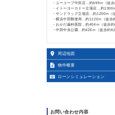
・ユーコープ中田店…約699ｍ（徒
・イトーヨーカドー立場店…約1300
・サンドラッグ立場店…約1200ｍ（
・横浜中田郵便局…約1120ｍ（徒歩
・おかだ歯科医院…約404ｍ（徒歩約
・中田中央公園…約426ｍ（徒歩約6

周辺地図

物件概要

ローンシミュレーション
お問い合わせ内容