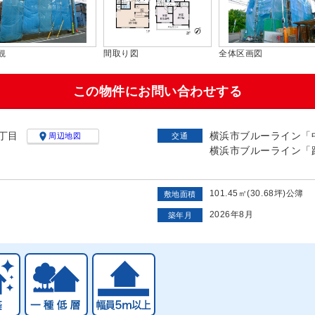
観
間取り図
全体区画図
この物件にお問い合わせする
丁目
横浜市ブルーライン「中

周辺地図
交通
横浜市ブルーライン「踊
101.45㎡(30.68坪)公簿
敷地面積
2026年8月
築年月