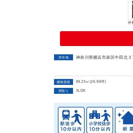
外
神奈川県横浜市泉区中田北３
所在地
89.25㎡(26.99坪)
建物面積
3LDK
間取り