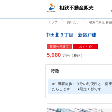
トップ
買いたい
横浜市泉区 新
中田北３丁目 新築戸建
新築一戸建て
おすすめ
5,980
万円（税込）
特徴
●中田駅徒歩１０分の利便性と、南
たらします！ ●限定１邸です！