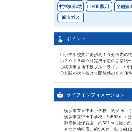

ポイント
〇小中学校共に徒歩約１０分圏内の物
〇２０２６年９月完成予定の新築物件
〇横浜市営地下鉄ブルーライン「中田
〇玄関が吹き抜けで開放感のある住宅

ライフインフォメーション
・横浜市立東中田小学校…約519ｍ
・横浜市立中田中学校…約592ｍ（徒
・御霊神社保育園…約561ｍ（徒歩約
・さつき幼稚園…約906ｍ（徒歩約1