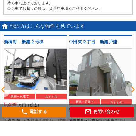
待ち申し上げております。
◇お車でお越しの際は、提携駐車場をご利用ください。

他の方はこんな物件も見ています
築
新橋町 新築２号棟
中田東２丁目 新築戸建
新築一戸建て
おすすめ
新築一戸建て
おすすめ
5,499
万円（税込）
5,698
phone
mail_outline
万円
電話する
お問い合わせ
神奈川県横浜市泉区新橋町
神奈川県横浜市泉区中田東２丁目
相模鉄道いずみ野線「弥生台」 駅徒
横浜市ブルーライン「中田」 駅徒歩
歩13分
12分
バ