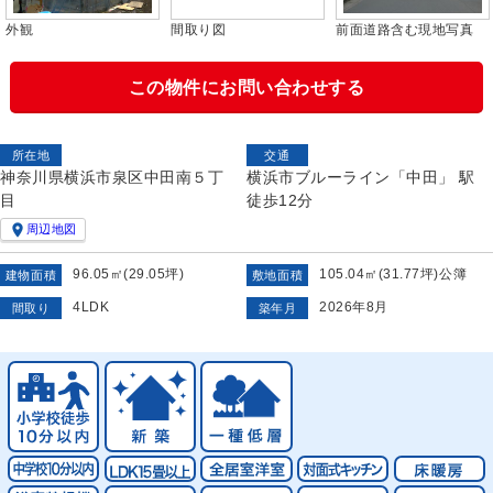
外観
間取り図
前面道路含む現地写真
この物件にお問い合わせする
所在地
交通
神奈川県横浜市泉区中田南５丁
横浜市ブルーライン「中田」 駅
目
徒歩12分

周辺地図
96.05㎡(29.05坪)
105.04㎡(31.77坪)公簿
建物面積
敷地面積
4LDK
2026年8月
間取り
築年月