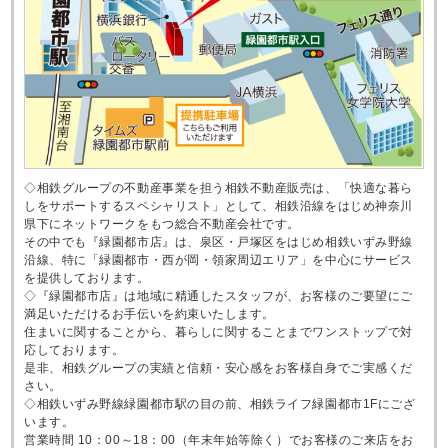
◇相鉄グループの不動産事業を担う相鉄不動産販売は、「快適な暮ら
しをサポートするスペシャリスト」として、相鉄沿線をはじめ神奈川
県下にネットワークをもつ総合不動産会社です。
その中でも『緑園都市店』は、泉区・戸塚区をはじめ相鉄いずみ野線
沿線、特に「緑園都市・西が岡・領家周辺エリア」を中心にサービス
を提供しております。
◇『緑園都市店』は地域に精通したスタッフが、お客様のご要望にご
満足いただけるお手伝いを約束いたします。
住まいに関することから、暮らしに関することまでワンストップで対
応しております。
是非、相鉄グループの実績と信頼・安心感をお客様自身でご実感くだ
さい。
◇相鉄いずみ野線緑園都市駅の目の前、相鉄ライフ緑園都市1Fにござ
います。
営業時間 10：00～18：00（年末年始等除く）でお客様のご来店をお