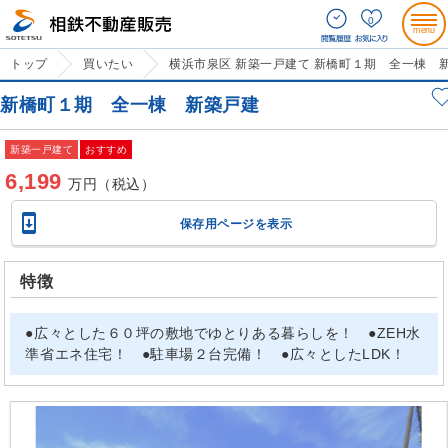
0
トップ
買いたい
横浜市泉区 新築一戸建て 新橋町１期 全一棟 
新橋町１期 全一棟 新築戸建
新築一戸建て
おすすめ
6,199
万円（税込）

保存用ページを表示
特徴
●広々とした６０坪の敷地でゆとりある暮らしを！ ●ZEH水
準省エネ住宅！ ●駐車場２台完備！ ●広々としたLDK！