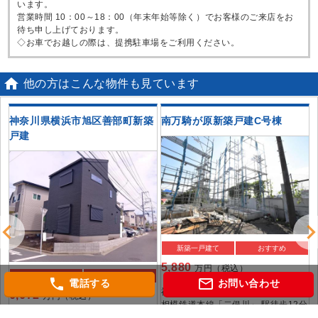
います。
営業時間 10：00～18：00（年末年始等除く）でお客様のご来店をお
待ち申し上げております。
◇お車でお越しの際は、提携駐車場をご利用ください。

他の方はこんな物件も見ています
築
神奈川県横浜市旭区善部町新築
南万騎が原新築戸建C号棟
戸建
新築一戸建て
おすすめ
5,880
万円（税込）
新築一戸建て
おすすめ
phone
mail_outline
電話する
お問い合わせ
神奈川県横浜市旭区万騎が原
6,672
万円（税込）
相模鉄道本線「二俣川」 駅徒歩12分