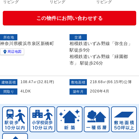
リビング
リビング
リビング
この物件にお問い合わせする
所在地
交通
神奈川県横浜市泉区新橋町
相模鉄道いずみ野線「弥生台」
駅徒歩9分

周辺地図
相模鉄道いずみ野線「緑園都
市」 駅徒歩26分
108.47㎡(32.81坪)
218.68㎡(66.15坪)公簿
建物面積
敷地面積
4LDK
2026年4月
間取り
築年月