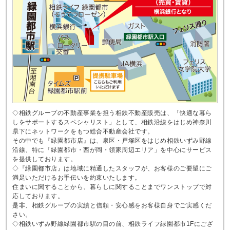
◇相鉄グループの不動産事業を担う相鉄不動産販売は、「快適な暮ら
しをサポートするスペシャリスト」として、相鉄沿線をはじめ神奈川
県下にネットワークをもつ総合不動産会社です。
その中でも『緑園都市店』は、泉区・戸塚区をはじめ相鉄いずみ野線
沿線、特に「緑園都市・西が岡・領家周辺エリア」を中心にサービス
を提供しております。
◇『緑園都市店』は地域に精通したスタッフが、お客様のご要望にご
満足いただけるお手伝いを約束いたします。
住まいに関することから、暮らしに関することまでワンストップで対
応しております。
是非、相鉄グループの実績と信頼・安心感をお客様自身でご実感くだ
さい。
◇相鉄いずみ野線緑園都市駅の目の前、相鉄ライフ緑園都市1Fにござ