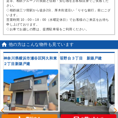
是非、相鉄グループの実績と信頼・安心感をお客様自身でご実感くだ
さい。
◇相鉄線三ツ境駅から徒歩2分、厚木街道沿い「りそな銀行」前にござ
います。
営業時間 10：00～18：00（水曜定休日）でお客様のご来店をお待ち
申し上げております。
◇お車でお越しの際は、提携駐車場をご利用ください。

他の方はこんな物件も見ています
建
神奈川県横浜市瀬谷区阿久和東
笹野台３丁目 新築戸建
２丁目新築戸建
新築一戸建て