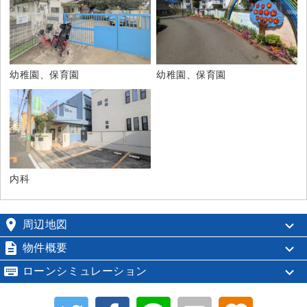
幼稚園、保育園
幼稚園、保育園
内科

周辺地図

物件概要

ローンシミュレーション