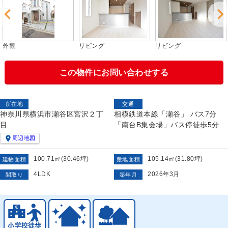
外観
リビング
リビング
この物件にお問い合わせする
所在地
交通
神奈川県横浜市瀬谷区宮沢２丁
相模鉄道本線「瀬谷」 バス7分
目
「南台B集会場」バス停徒歩5分

周辺地図
100.71㎡(30.46坪)
105.14㎡(31.80坪)
建物面積
敷地面積
4LDK
2026年3月
間取り
築年月