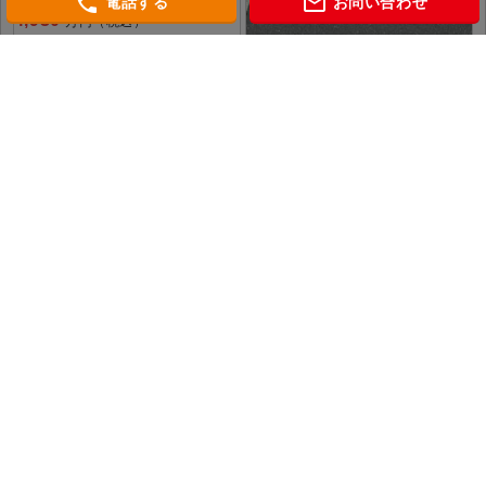
phone
mail_outline
電話する
お問い合わせ
4,930
万円（税込）
徒
神奈川県横浜市瀬谷区阿久和東２丁
目
相模鉄道本線「希望ケ丘」 駅徒歩15
新築一戸建て
おすすめ
分
4,880
万円（税込）
神奈川県横浜市旭区笹野台３丁目
相模鉄道本線「三ツ境」 駅徒歩13分
会社概要
個人情報保護方針
当社WEBサイトのご利用にあたって
相鉄マンション図鑑
グレーシアタワー二俣川
グレーシアタワーズ海老名