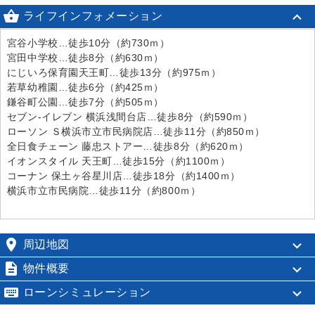

ライフインフォメーション
宮谷小学校…徒歩10分（約730ｍ）
宮田中学校…徒歩8分（約630ｍ）
にじいろ保育園天王町…徒歩13分（約975ｍ）
若草幼稚園…徒歩6分（約425ｍ）
鎌谷町公園…徒歩7分（約505ｍ）
セブン-イレブン 横浜浅間台店…徒歩8分（約590ｍ）
ローソン Ｓ横浜市立市民病院店…徒歩11分（約850ｍ）
全日食チェーン 藤忠ストアー…徒歩8分（約620ｍ）
イオンスタイル 天王町…徒歩15分（約1100ｍ）
コーナン 保土ヶ谷星川店…徒歩18分（約1400ｍ）
横浜市立市民病院…徒歩11分（約800ｍ）

周辺地図

物件概要

ローンシミュレーション