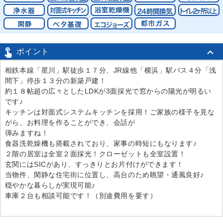

ポイント
相鉄本線「星川」駅徒歩１７分、JR線他「横浜」駅バス４分「浅
間下」停歩１３分の新築戸建！
約１８帖超の広々としたLDKが3面採光で窓からの陽光が明るい
です♪
キッチンは対面式システムキッチンを採用！ご家族の様子を見な
がら、お料理を作ることができ、会話が
弾みますね！
食器洗乾燥機も搭載されており、家事の時短にもなります♪
２階の居室は全室２面採光！クローゼットも全室設置！
玄関にはSICがあり、すっきりとお片付けができます！
当物件、閑静な住宅街に位置し、高台のため眺望・通風良好♪
穏やかな暮らしが実現可能♪
車庫２台も相談可能です！（別途費用を要す）