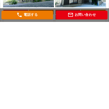
新築一戸建て
価格変更
新築一戸建て
価格変更
phone
mail_outline
電話する
お問い合わせ
おすすめ
おすすめ
4,499
4,299
万円（税込）
万円（税込）
神奈川県横浜市戸塚区上矢部町
神奈川県横浜市戸塚区上矢部町
東海道本線「戸塚」 バス13分
東海道本線「戸塚」 バス13分
会社概要
個人情報保護方針
当社WEBサイトのご利用にあたって
相鉄マンション図鑑
グレーシアタワー二俣川
グレーシアタワーズ海老名
THE YOKOHAMA FRONT TOWER