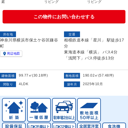
庭
リビング
リビング
この物件にお問い合わせする
所在地
交通
神奈川県横浜市保土ケ谷区鎌谷
相模鉄道本線「星川」 駅徒歩17
町
分
東海道本線「横浜」 バス4分

周辺地図
「浅間下」バス停徒歩13分
99.77㎡(30.18坪)
190.02㎡(57.48坪)
建物面積
敷地面積
4LDK
2025年10月
間取り
築年月