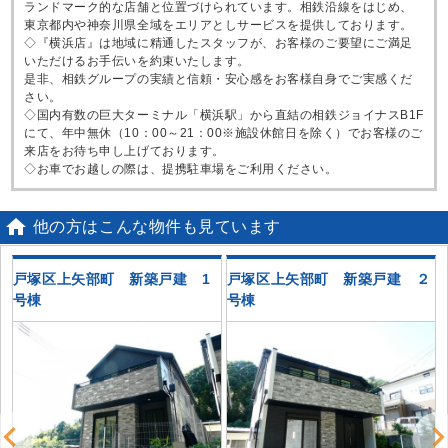
ランドマーク的な店舗と位置づけられています。相鉄沿線をはじめ、
東京都内や神奈川県全域をエリアとしサービスを提供しております。
◇『横浜店』は地域に精通したスタッフが、お客様のご要望にご満足
いただけるお手伝いを約束いたします。
是非、相鉄グループの実績と信頼・安心感をお客様自身でご実感くだ
さい。
◇国内有数の巨大ターミナル「横浜駅」から直結の相鉄ジョイナスB1F
にて、年中無休（10：00～21：00※施設休館日を除く）でお客様のご
来店をお待ち申し上げております。
◇お車でお越しの際は、提携駐車場をご利用ください。

他の方はこんな物件も見ています
谷
戸塚区上矢部町 新築戸建 1
戸塚区上矢部町 新築戸建 ２
号棟
号棟