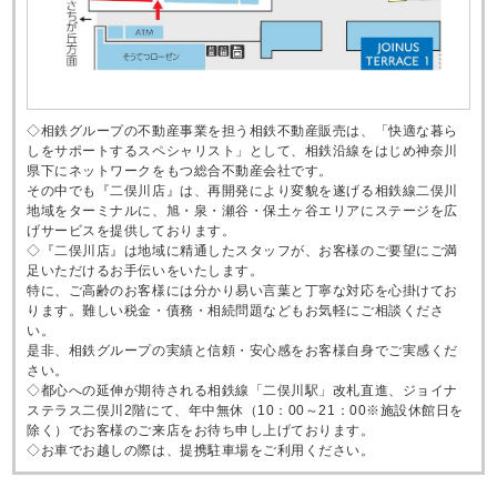
◇相鉄グループの不動産事業を担う相鉄不動産販売は、「快適な暮ら
しをサポートするスペシャリスト」として、相鉄沿線をはじめ神奈川
県下にネットワークをもつ総合不動産会社です。
その中でも『二俣川店』は、再開発により変貌を遂げる相鉄線二俣川
地域をターミナルに、旭・泉・瀬谷・保土ヶ谷エリアにステージを広
げサービスを提供しております。
◇『二俣川店』は地域に精通したスタッフが、お客様のご要望にご満
足いただけるお手伝いをいたします。
特に、ご高齢のお客様には分かり易い言葉と丁寧な対応を心掛けてお
ります。難しい税金・債務・相続問題などもお気軽にご相談くださ
い。
是非、相鉄グループの実績と信頼・安心感をお客様自身でご実感くだ
さい。
◇都心への延伸が期待される相鉄線「二俣川駅」改札直進、ジョイナ
ステラス二俣川2階にて、年中無休（10：00～21：00※施設休館日を
除く）でお客様のご来店をお待ち申し上げております。
◇お車でお越しの際は、提携駐車場をご利用ください。