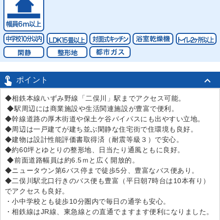

ポイント
◆相鉄本線/いずみ野線「二俣川」駅までアクセス可能。
◆駅周辺には商業施設や生活関連施設が豊富で便利。
◆幹線道路の厚木街道や保土ケ谷バイパスにも出やすい立地。
◆周辺は一戸建てが建ち並ぶ閑静な住宅街で住環境も良好。
◆建物は設計性能評価書取得済（耐震等級３）で安心。
◆約60坪とゆとりの整形地、日当たり通風ともに良好。
◆前面道路幅員は約6.5ｍと広く開放的。
◆ニュータウン第6バス停まで徒歩5分、豊富なバス便あり。
◆二俣川駅北口行きのバス便も豊富（平日朝7時台は10本有り）
でアクセスも良好。
・小中学校とも徒歩10分圏内で毎日の通学も安心。
・相鉄線はJR線、東急線との直通でますます便利になりました。