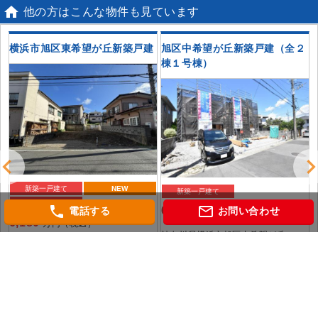

他の方はこんな物件も見ています
丁
横浜市旭区東希望が丘新築戸建
旭区中希望が丘新築戸建（全２
棟１号棟）
新築一戸建て
NEW
新築一戸建て
おすすめ
phone
mail_outline
6,080
電話する
お問い合わせ
万円（税込）
6,180
万円（税込）
神奈川県横浜市旭区中希望が丘
神奈川県横浜市旭区東希望が丘
相模鉄道本線「希望ケ丘」 駅徒歩9
相模鉄道本線「希望ケ丘」 駅徒歩11
分
分