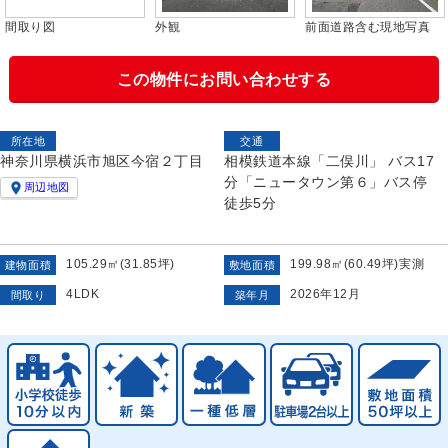
間取り図
外観
前面道路含む現地写真
この物件にお問い合わせする
所在地
交通
神奈川県横浜市旭区今宿２丁目
相模鉄道本線「二俣川」 バス17
分「ニュータウン第６」バス停

周辺地図
徒歩5分
105.29㎡(31.85坪)
199.98㎡(60.49坪)実測
建物面積
敷地面積
4LDK
2026年12月
間取り
築年月