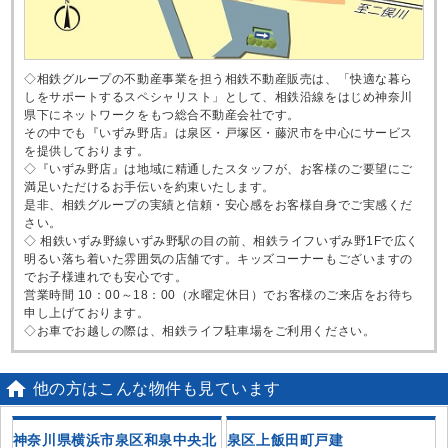
◇相鉄グループの不動産事業を担う相鉄不動産販売は、「快適な暮ら
しをサポートするスペシャリスト」として、相鉄沿線をはじめ神奈川
県下にネットワークをもつ総合不動産会社です。
その中でも『いずみ野店』は泉区・戸塚区・藤沢市を中心にサービス
を提供しております。
◇『いずみ野店』は地域に精通したスタッフが、お客様のご要望にご
満足いただけるお手伝いを約束いたします。
是非、相鉄グループの実績と信頼・安心感をお客様自身でご実感くだ
さい。
◇ 相鉄いずみ野線いずみ野駅の目の前、相鉄ライフいずみ野1Fで広く
明るい落ち着いた雰囲気の店舗です。キッズコーナーもございますの
でお子様連れでも安心です。
営業時間 10：00～18：00（水曜定休日）でお客様のご来店をお待ち
申し上げております。
◇お車でお越しの際は、相鉄ライフ駐車場をご利用ください。

他の方はこんな物件も見ています
戸
神奈川県横浜市泉区和泉中央北
泉区上飯田町戸建