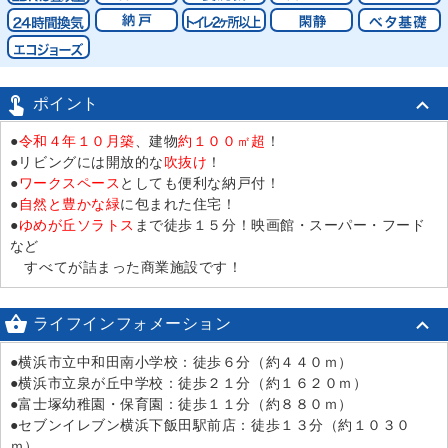

ポイント
●
令和４年１０月築
、建物
約１００㎡超
！
●リビングには開放的な
吹抜け
！
●
ワークスペース
としても便利な納戸付！
●
自然と豊かな緑
に包まれた住宅！
●
ゆめが丘ソラトス
まで徒歩１５分！映画館・スーパー・フード
など
すべてが詰まった商業施設です！

ライフインフォメーション
●横浜市立中和田南小学校：徒歩６分（約４４０ｍ）
●横浜市立泉が丘中学校：徒歩２１分（約１６２０ｍ）
●富士塚幼稚園・保育園：徒歩１１分（約８８０ｍ）
●セブンイレブン横浜下飯田駅前店：徒歩１３分（約１０３０
ｍ）