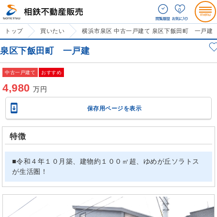
0
トップ
買いたい
横浜市泉区 中古一戸建て 泉区下飯田町 一戸建
泉区下飯田町 一戸建
中古一戸建て
おすすめ
4,980
万円

保存用ページを表示
特徴
■令和４年１０月築、建物約１００㎡超、ゆめが丘ソラトス
が生活圏！