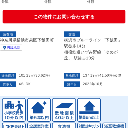
外観
外観
外観
この物件にお問い合わせする
所在地
交通
神奈川県横浜市泉区下飯田町
横浜市ブルーライン「下飯田」
駅徒歩14分

周辺地図
相模鉄道いずみ野線「ゆめが
丘」 駅徒歩19分
101.23㎡(30.62坪)
137.19㎡(41.50坪)公簿
建物面積
敷地面積
4SLDK
2022年10月
間取り
築年月