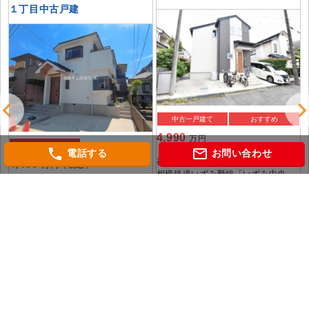
１丁目中古戸建
中古一戸建て
おすすめ
4,990
万円
中古一戸建て
phone
mail_outline
電話する
お問い合わせ
神奈川県横浜市泉区上飯田町
4,499
万円（税込）
相模鉄道いずみ野線「いずみ中央」
駅徒歩15分
神奈川県横浜市泉区和泉中央北１丁
目
横浜市ブルーライン「立場」 駅徒歩
徒
15分