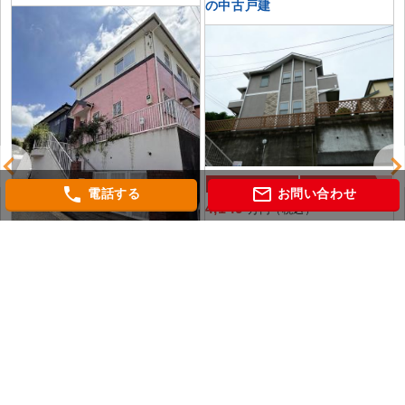
の中古戸建
中古一戸建て
おすすめ
phone
mail_outline
電話する
お問い合わせ
4,149
万円（税込）
神奈川県横浜市泉区岡津町
相模鉄道いずみ野線「緑園都市」 駅
徒歩18分
徒
中古一戸建て
おすすめ
3,790
万円
神奈川県横浜市泉区領家３丁目
東海道本線「戸塚」 バス13分