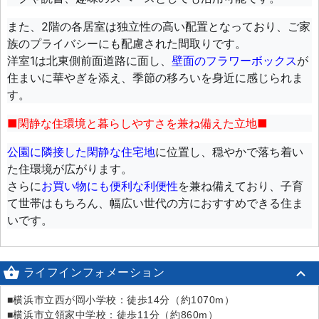
また、2階の各居室は独立性の高い配置となっており、ご家
族のプライバシーにも配慮された間取りです。
洋室1は北東側前面道路に面し、
壁面のフラワーボックス
が
住まいに華やぎを添え、季節の移ろいを身近に感じられま
す。
■閑静な住環境と暮らしやすさを兼ね備えた立地■
公園に隣接した閑静な住宅地
に位置し、穏やかで落ち着い
た住環境が広がります。
さらに
お買い物にも便利な利便性
を兼ね備えており、子育
て世帯はもちろん、幅広い世代の方におすすめできる住ま
いです。

ライフインフォメーション
■横浜市立西が岡小学校：徒歩14分（約1070m）
■横浜市立領家中学校：徒歩11分（約860m）