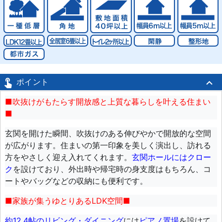

ポイント
■吹抜けがもたらす開放感と上質な暮らしを叶える住まい
■
玄関を開けた瞬間、吹抜けのある伸びやかで開放的な空間
が広がります。住まいの第一印象を美しく演出し、訪れる
方をやさしく迎え入れてくれます。
玄関ホールにはクロー
ク
を設けており、外出時や帰宅時の身支度はもちろん、コ
ートやバッグなどの収納にも便利です。
■家族が集うゆとりあるLDK空間■
約12.4帖のリビング・ダイニング
には
ピアノ置場
を設けて