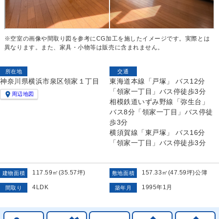
※空室の画像や間取り図を参考にCG加工を施したイメージです。実際とは
異なります。また、家具・小物等は販売に含まれません。
所在地
交通
神奈川県横浜市泉区領家１丁目
東海道本線「戸塚」 バス12分
「領家一丁目」バス停徒歩3分

周辺地図
相模鉄道いずみ野線「弥生台」
バス8分「領家一丁目」バス停徒
歩3分
横須賀線「東戸塚」 バス16分
「領家一丁目」バス停徒歩3分
117.59㎡(35.57坪)
157.33㎡(47.59坪)公簿
建物面積
敷地面積
4LDK
1995年1月
間取り
築年月