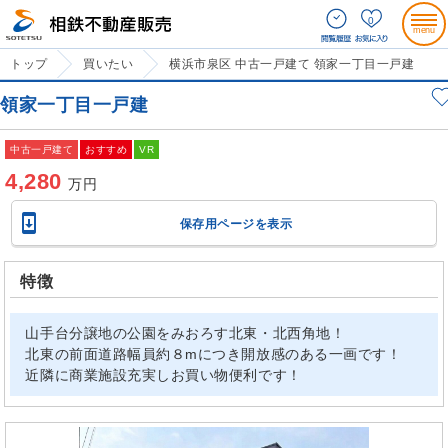
0
トップ
買いたい
横浜市泉区 中古一戸建て 領家一丁目一戸建
領家一丁目一戸建
中古一戸建て
おすすめ
VR
4,280
万円

保存用ページを表示
特徴
山手台分譲地の公園をみおろす北東・北西角地！
北東の前面道路幅員約８mにつき開放感のある一画です！
近隣に商業施設充実しお買い物便利です！