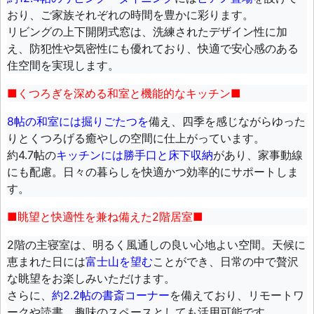
おり、ご家族それぞれの時間を豊かに彩ります。
リビングの上下開閉式窓は、洗練されたデザイン性に加
え、防犯性や気密性にも優れており、快適で安心感のある
住空間を実現します。
■くつろぎを深める和室と機能的なキッチン■
8帖の和室には掘りごたつを
備え、四季を感じながらゆった
りとくつろげる癒やしの空間に仕上がっています。
約4.7帖の
キッチンには勝手口と床下収納
があり、家事動線
にも配慮。日々の暮らしを快適かつ効率的にサポートしま
す。
■眺望と快適性を兼ね備えた2階居室■
2階の主寝室は、明るく風通しの良い心地よい空間。天候に
恵まれた日には
富士山を望む
ことができ、日常の中で贅沢
な眺望をお楽しみいただけます。
さらに、
約2.2帖の書斎コーナー
を備えており、リモートワ
ークや読書、趣味のスペースとしても活用可能です。