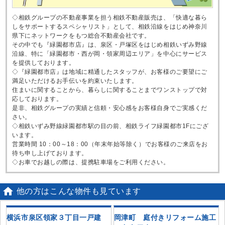
◇相鉄グループの不動産事業を担う相鉄不動産販売は、「快適な暮ら
しをサポートするスペシャリスト」として、相鉄沿線をはじめ神奈川
県下にネットワークをもつ総合不動産会社です。
その中でも『緑園都市店』は、泉区・戸塚区をはじめ相鉄いずみ野線
沿線、特に「緑園都市・西が岡・領家周辺エリア」を中心にサービス
を提供しております。
◇『緑園都市店』は地域に精通したスタッフが、お客様のご要望にご
満足いただけるお手伝いを約束いたします。
住まいに関することから、暮らしに関することまでワンストップで対
応しております。
是非、相鉄グループの実績と信頼・安心感をお客様自身でご実感くだ
さい。
◇相鉄いずみ野線緑園都市駅の目の前、相鉄ライフ緑園都市1Fにござ
います。
営業時間 10：00～18：00（年末年始等除く）でお客様のご来店をお
待ち申し上げております。
◇お車でお越しの際は、提携駐車場をご利用ください。

他の方はこんな物件も見ています
戸
横浜市泉区領家３丁目一戸建
岡津町 庭付きリフォーム施工