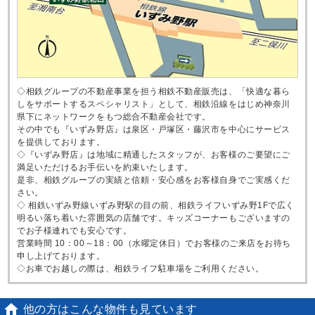
◇相鉄グループの不動産事業を担う相鉄不動産販売は、「快適な暮ら
しをサポートするスペシャリスト」として、相鉄沿線をはじめ神奈川
県下にネットワークをもつ総合不動産会社です。
その中でも『いずみ野店』は泉区・戸塚区・藤沢市を中心にサービス
を提供しております。
◇『いずみ野店』は地域に精通したスタッフが、お客様のご要望にご
満足いただけるお手伝いを約束いたします。
是非、相鉄グループの実績と信頼・安心感をお客様自身でご実感くだ
さい。
◇ 相鉄いずみ野線いずみ野駅の目の前、相鉄ライフいずみ野1Fで広く
明るい落ち着いた雰囲気の店舗です。キッズコーナーもございますの
でお子様連れでも安心です。
営業時間 10：00～18：00（水曜定休日）でお客様のご来店をお待ち
申し上げております。
◇お車でお越しの際は、相鉄ライフ駐車場をご利用ください。

他の方はこんな物件も見ています