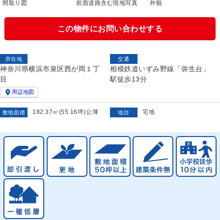
前面道路含む現地写真
外観
前面道路含む現地写真
この物件にお問い合わせする
所在地
交通
神奈川県横浜市泉区西が岡１丁
相模鉄道いずみ野線「弥生台」
目
駅徒歩13分

周辺地図
182.37㎡(55.16坪)公簿
宅地
敷地面積
地目