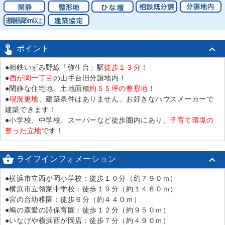

ポイント
●相鉄いずみ野線「弥生台」駅
徒歩１３分
！
●
西が岡一丁目
の山手台旧分譲地内！
●閑静な住宅地、土地面積
約５５坪の整形地
！
●
現況更地
、建築条件はありません。お好きなハウスメーカーで
建築できます！
●小学校、中学校、スーパーなど徒歩圏内にあり、
子育て環境の
整った立地
です！

ライフインフォメーション
●横浜市立西が岡小学校：徒歩１０分（約７９０ｍ）
●横浜市立領家中学校：徒歩１９分（約１４６０ｍ）
●宮の台幼稚園：徒歩６分（約４４０ｍ）
●鳩の森愛の詩保育園：徒歩１２分（約９５０ｍ）
●いなげや横浜西が岡店：徒歩７分（約４９０ｍ）