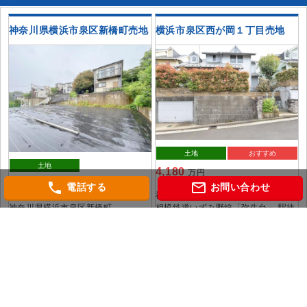
神奈川県横浜市泉区新橋町売地
横浜市泉区西が岡１丁目売地
土地
おすすめ
土地
4,180
万円
3,780
phone
mail_outline
万円
電話する
お問い合わせ
神奈川県横浜市泉区西が岡１丁目
神奈川県横浜市泉区新橋町
相模鉄道いずみ野線「弥生台」 駅徒
相模鉄道いずみ野線「緑園都市」 駅
歩12分
徒歩13分