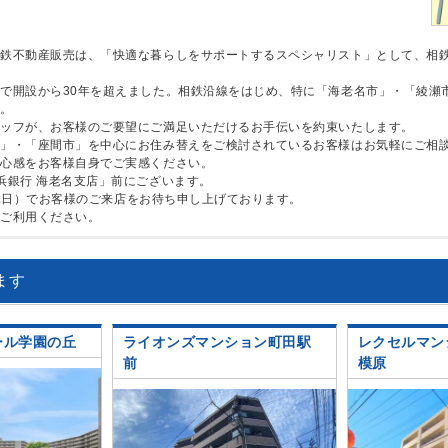
相鉄不動産販売は、「快適な暮らしをサポートするスペシャリスト」として、相
で開設から30年を超えました。相鉄沿線をはじめ、特に「海老名市」・「綾瀬
す。
タッフが、お客様のご要望にご満足いただけるお手伝いを約束いたします。
市」・「座間市」を中心にお住み替えをご検討されているお客様はお気軽にご相
安心感をお客様自身でご実感ください。
浜銀行 海老名支店」前にございます。
曜定休日）でお客様のご来店をお待ち申し上げております。
をご利用ください。
ます
ール学園の丘
ライオンズマンション町田駅
レクセルマン
前
模原