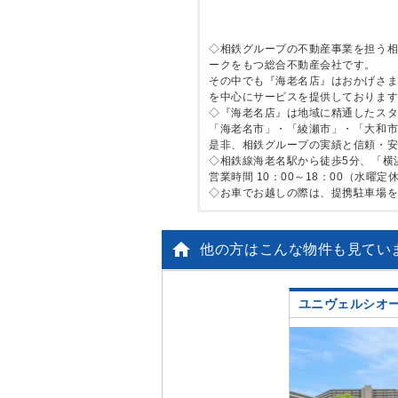
◇相鉄グループの不動産事業を担う
ークをもつ総合不動産会社です。
その中でも『海老名店』はおかげさま
を中心にサービスを提供しておりま
◇『海老名店』は地域に精通したス
「海老名市」・「綾瀬市」・「大和
是非、相鉄グループの実績と信頼・
◇相鉄線海老名駅から徒歩5分、「横
営業時間 10：00～18：00（水
◇お車でお越しの際は、提携駐車場

他の方はこんな物件も見てい
ユニヴェルシオ