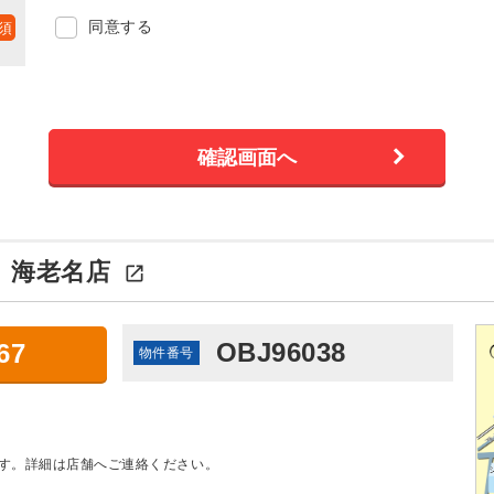
同意する
：
海老名店

OBJ96038
67
物件番号
す。詳細は店舗へご連絡ください。