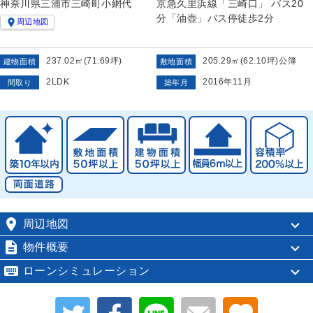
神奈川県三浦市三崎町小網代
京急久里浜線「三崎口」 バス20
分「油壺」バス停徒歩2分

周辺地図
237.02㎡(71.69坪)
205.29㎡(62.10坪)公簿
建物面積
敷地面積
2LDK
2016年11月
間取り
築年月

周辺地図

物件概要

ローンシミュレーション