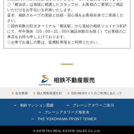
◇『横浜店』は地域に精通したスタッフが、お客様のご要望にご満足
いただけるお手伝いを約束いたします。
是非、相鉄グループの実績と信頼・安心感をお客様自身でご実感くだ
さい。
◇国内有数の巨大ターミナル「横浜駅」から直結の相鉄ジョイナスB1F
にて、年中無休（10：00～21：00※施設休館日を除く）でお客様のご
来店をお待ち申し上げております。
◇お車でお越しの際は、提携駐車場をご利用ください。
会社概要
個人情報保護方針
当社WEBサイトのご利用にあたって
相鉄マンション図鑑
グレーシアタワー二俣川
グレーシアタワーズ海老名
THE YOKOHAMA FRONT TOWER
© SOTETSU REAL ESTATE SALES Co.,Ltd.