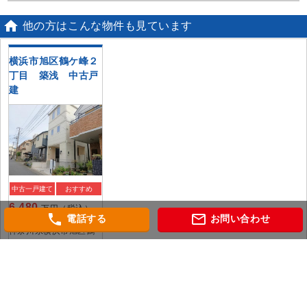

他の方はこんな物件も見ています
横浜市旭区鶴ケ峰２
丁目 築浅 中古戸
建
中古一戸建て
おすすめ
6,480
万円（税込）
phone
mail_outline
電話する
お問い合わせ
神奈川県横浜市旭区鶴
ケ峰２丁目
相模鉄道本線「鶴ケ
峰」 駅徒歩4分