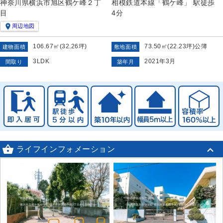
神奈川県横浜市旭区鶴ケ峰２丁
相模鉄道本線「鶴ケ峰」 駅徒歩
目
4分

周辺地図
106.67㎡(32.26坪)
73.50㎡(22.23坪)公簿
建物面積
敷地面積
3LDK
2021年3月
間取り
築年月

ライフインフォメーション