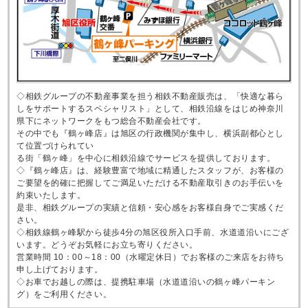
◇相鉄グループの不動産事業を担う相鉄不動産販売は、「快適な暮ら
しをサポートするスペシャリスト」として、相鉄沿線をはじめ神奈川
県下にネットワークをもつ総合不動産会社です。
その中でも『鶴ヶ峰店』は旭区の行政機関が集中し、横浜副都心とし
て位置づけられてい
る街「鶴ヶ峰」を中心に相鉄沿線でサービスを提供しております。
◇『鶴ヶ峰店』は、経験豊富で地域に精通したスタッフが、お客様の
ご要望を的確に把握してご満足いただける不動産取引きのお手伝いを
約束いたします。
是非、相鉄グループの実績と信頼・安心感をお客様自身でご実感くだ
さい。
◇相鉄線鶴ヶ峰駅から徒歩4分の旭区役所入口手前、水道道沿いにござ
います。どうぞお気軽にお立ち寄りください。
営業時間 10：00～18：00（水曜定休日）でお客様のご来店をお待ち
申し上げております。
◇お車でお越しの際は、提携駐車場（水道道沿いの鶴ヶ峰パーキン
グ）をご利用ください。