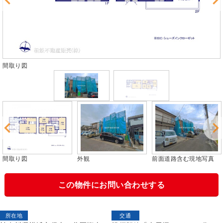
外観
間取り図
外観
前面道路含む現地写真
この物件にお問い合わせする
所在地
交通