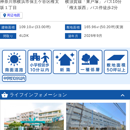
神奈川県横浜市保土ケ谷区権太
横須賀線「東戸塚」 バス10分
坂１丁目
「権太坂西」バス停徒歩2分

周辺地図
109.10㎡(33.00坪)
165.96㎡(50.20坪)実測
建物面積
敷地面積
4LDK
2026年9月
間取り
築年月

ライフインフォメーション