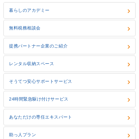
keyboard_arrow_right
暮らしのアカデミー
keyboard_arrow_right
無料税務相談会
keyboard_arrow_right
提携パートナー企業のご紹介
keyboard_arrow_right
レンタル収納スペース
keyboard_arrow_right
そうてつ安心サポートサービス
keyboard_arrow_right
24時間緊急駆け付けサービス
keyboard_arrow_right
あなただけの専任エキスパート
keyboard_arrow_right
助っ人プラン