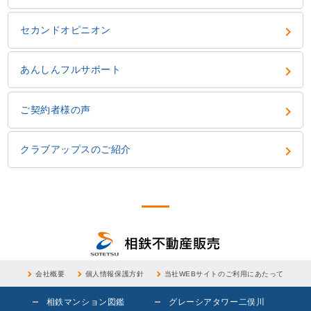
keyboard_arrow_right
セカンドオピニオン
keyboard_arrow_right
あんしんフルサポート
keyboard_arrow_right
ご契約者様の声
keyboard_arrow_right
クラブアップスのご紹介
会社概要
個人情報保護方針
当社WEBサイトのご利用にあたって
相鉄マンション図鑑
グレーシアタワー二俣川