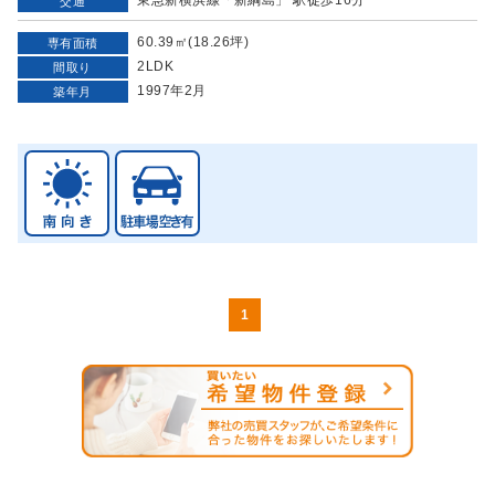
交通
60.39㎡(18.26坪)
専有面積
2LDK
間取り
1997年2月
築年月
1