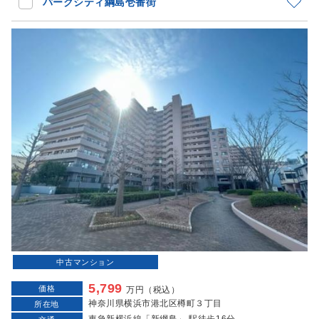
パークシティ綱島壱番街
中古マンション
5,799
価格
万円（税込）
神奈川県横浜市港北区樽町３丁目
所在地
東急新横浜線「新綱島」 駅徒歩16分