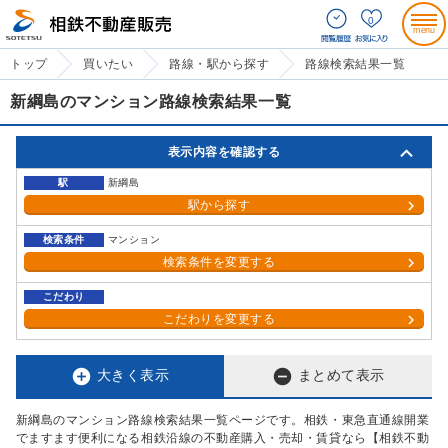
0
トップ
買いたい
路線・駅から探す
路線検索結果一覧
新綱島のマンション路線検索結果一覧
表示内容を確認する
駅
新綱島
駅から探す
検索条件
マンション
検索条件を変更する
こだわり
こだわりを変更する


大きく表示
まとめて表示
新綱島のマンション路線検索結果一覧ページです。相鉄・東急直通線開業
でますます便利になる相鉄沿線の不動産購入・売却・賃貸なら【相鉄不動