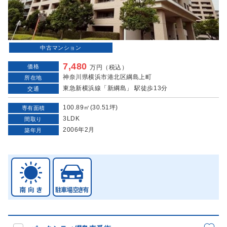
中古マンション
7,480
価格
万円（税込）
神奈川県横浜市港北区綱島上町
所在地
東急新横浜線「新綱島」 駅徒歩13分
交通
100.89㎡(30.51坪)
専有面積
3LDK
間取り
2006年2月
築年月