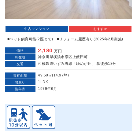
中古マンション
おすすめ
■ペット飼育可能(2匹まで) ■リフォーム履歴有り(2025年2月実施)
2,180
価格
万円
神奈川県横浜市泉区上飯田町
所在地
相模鉄道いずみ野線「ゆめが丘」 駅徒歩18分
交通
49.50㎡(14.97坪)
専有面積
1LDK
間取り
1979年6月
築年月