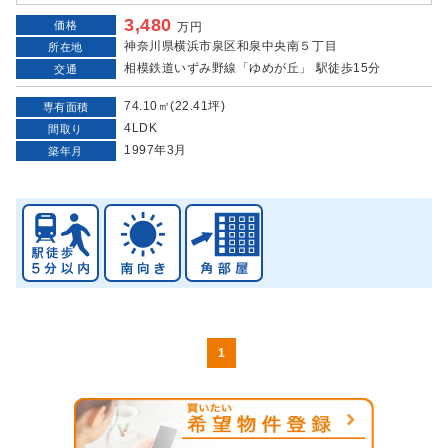
3,480
価格
万円
神奈川県横浜市泉区和泉中央南５丁目
所在地
相模鉄道いずみ野線「ゆめが丘」 駅徒歩15分
交通
74.10㎡(22.41坪)
専有面積
4LDK
間取り
1997年3月
築年月
1