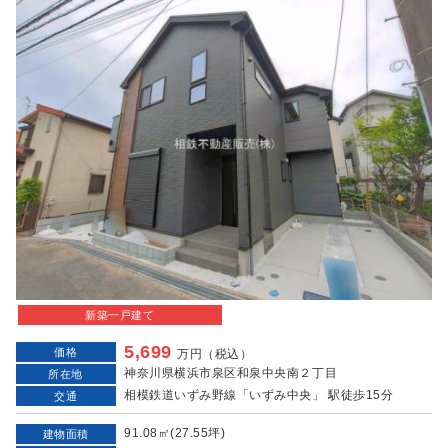
新築一戸建て
5,699
価格
万円（税込）
神奈川県横浜市泉区和泉中央南２丁目
所在地
相模鉄道いずみ野線「いずみ中央」 駅徒歩15分
交通
91.08㎡(27.55坪)
建物面積