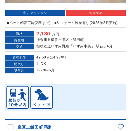
中古マンション
おすすめ
■ペット飼育可能(2匹まで) ■リフォーム履歴有り(2025年2月実施)
2,180
価格
万円
神奈川県横浜市泉区上飯田町
所在地
相模鉄道いずみ野線「いずみ中央」 駅徒歩6分
交通
49.50㎡(14.97坪)
専有面積
1LDK
間取り
1979年6月
築年月
泉区上飯田町戸建