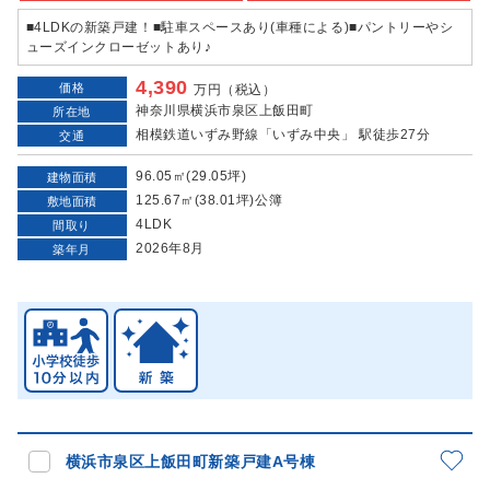
■4LDKの新築戸建！■駐車スペースあり(車種による)■パントリーやシ
ューズインクローゼットあり♪
4,390
価格
万円（税込）
神奈川県横浜市泉区上飯田町
所在地
相模鉄道いずみ野線「いずみ中央」 駅徒歩27分
交通
96.05㎡(29.05坪)
建物面積
125.67㎡(38.01坪)公簿
敷地面積
4LDK
間取り
2026年8月
築年月
横浜市泉区上飯田町新築戸建A号棟