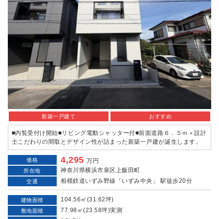
新築一戸建て
おすすめ
■内覧受付け開始■リビング電動シャッター付■前面道路６．５ｍ＋設計
士こだわりの間取とデザイン性が詰まった新築一戸建が誕生します。
4,295
価格
万円
神奈川県横浜市泉区上飯田町
所在地
相模鉄道いずみ野線「いずみ中央」 駅徒歩20分
交通
104.56㎡(31.62坪)
建物面積
77.98㎡(23.58坪)実測
敷地面積