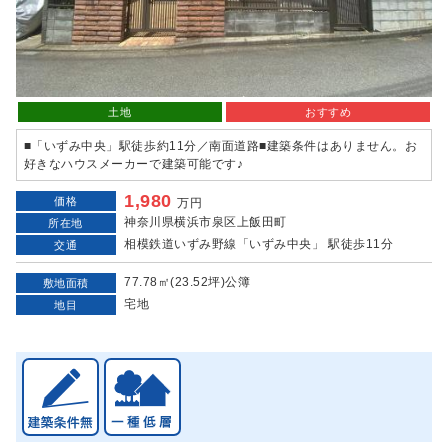
土地
おすすめ
■「いずみ中央」駅徒歩約11分／南面道路■建築条件はありません。お
好きなハウスメーカーで建築可能です♪
1,980
価格
万円
神奈川県横浜市泉区上飯田町
所在地
相模鉄道いずみ野線「いずみ中央」 駅徒歩11分
交通
77.78㎡(23.52坪)公簿
敷地面積
宅地
地目