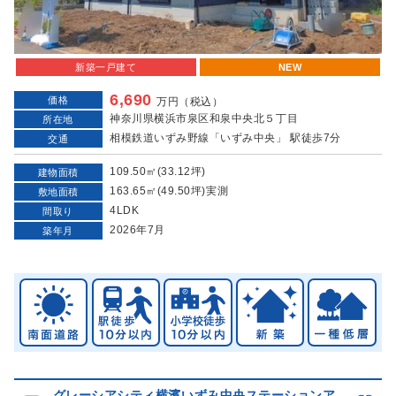
新築一戸建て
NEW
6,690
価格
万円（税込）
神奈川県横浜市泉区和泉中央北５丁目
所在地
相模鉄道いずみ野線「いずみ中央」 駅徒歩7分
交通
109.50㎡(33.12坪)
建物面積
163.65㎡(49.50坪)実測
敷地面積
4LDK
間取り
2026年7月
築年月
グレーシアシティ横濱いずみ中央ステーションア