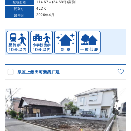
114.67㎡(34.68坪)実測
敷地面積
4LDK
間取り
2026年4月
築年月
泉区上飯田町新築戸建