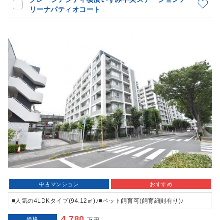
リーナパティオコート
中古マンション
おすすめ
■人気の4LDKタイプ(94.12㎡)♪■ペット飼育可(飼育細則有り)♪
4,780
価格
万円