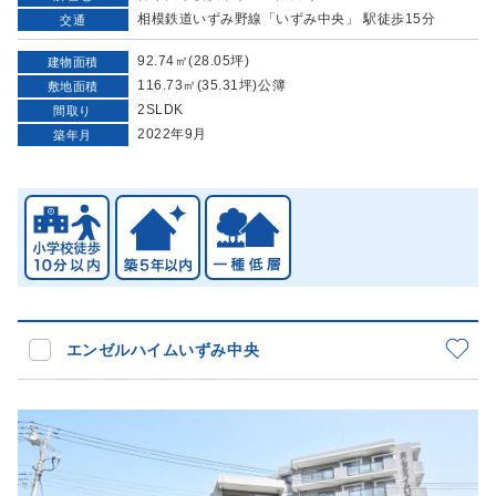
相模鉄道いずみ野線「いずみ中央」 駅徒歩15分
交通
92.74㎡(28.05坪)
建物面積
116.73㎡(35.31坪)公簿
敷地面積
2SLDK
間取り
2022年9月
築年月
エンゼルハイムいずみ中央