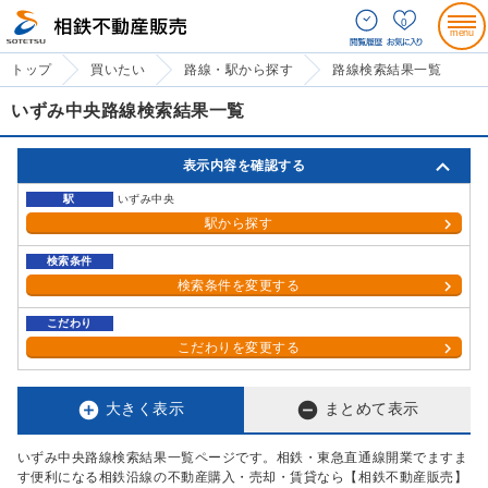
0
トップ
買いたい
路線・駅から探す
路線検索結果一覧
いずみ中央路線検索結果一覧
表示内容を確認する
駅
いずみ中央
駅から探す
検索条件
検索条件を変更する
こだわり
こだわりを変更する


大きく表示
まとめて表示
いずみ中央路線検索結果一覧ページです。相鉄・東急直通線開業でますま
す便利になる相鉄沿線の不動産購入・売却・賃貸なら【相鉄不動産販売】