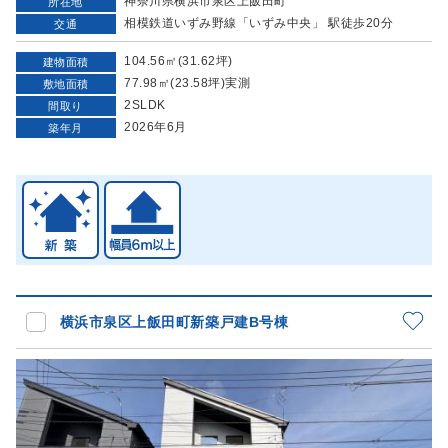
神奈川県横浜市泉区上飯田町
所在地
相模鉄道いずみ野線「いずみ中央」 駅徒歩20分
交通
104.56㎡(31.62坪)
建物面積
77.98㎡(23.58坪)実測
敷地面積
2SLDK
間取り
2026年6月
築年月
横浜市泉区上飯田町新築戸建B号棟