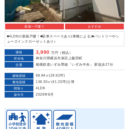
新築一戸建て
おすすめ
■4LDKの新築戸建！■駐車スペースあり(車種による)■パントリーやシ
ューズインクローゼットあり♪
3,990
価格
万円（税込）
神奈川県横浜市泉区上飯田町
所在地
相模鉄道いずみ野線「いずみ中央」 駅徒歩27分
交通
98.94㎡(29.92坪)
建物面積
136.30㎡(41.23坪)公簿
敷地面積
4LDK
間取り
2026年8月
築年月