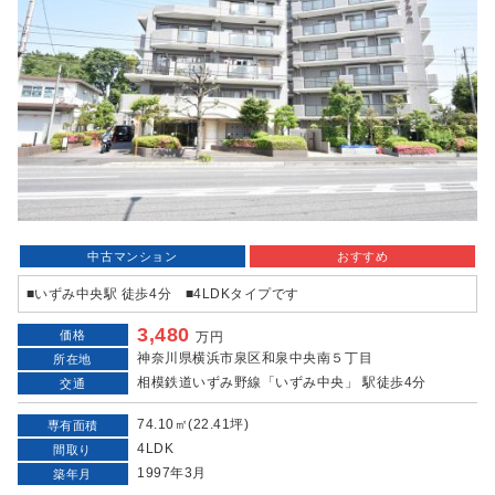
中古マンション
おすすめ
■いずみ中央駅 徒歩4分 ■4LDKタイプです
3,480
価格
万円
神奈川県横浜市泉区和泉中央南５丁目
所在地
相模鉄道いずみ野線「いずみ中央」 駅徒歩4分
交通
74.10㎡(22.41坪)
専有面積
4LDK
間取り
1997年3月
築年月