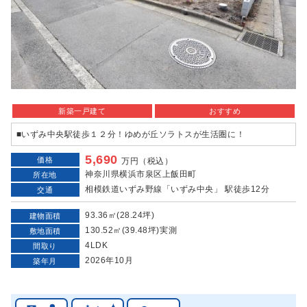
新築一戸建て
おすすめ
■いずみ中央駅徒歩１２分！ゆめが丘ソラトスが生活圏に！
5,690
価格
万円（税込）
神奈川県横浜市泉区上飯田町
所在地
相模鉄道いずみ野線「いずみ中央」 駅徒歩12分
交通
93.36㎡(28.24坪)
建物面積
130.52㎡(39.48坪)実測
敷地面積
4LDK
間取り
2026年10月
築年月