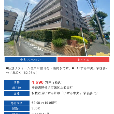
中古マンション
おすすめ
■新規リフォーム住戸♪6階部分・南向きです。■「いずみ中央」駅徒歩7
分／3LDK（62.98㎡）
4,690
価格
万円（税込）
神奈川県横浜市泉区上飯田町
所在地
相模鉄道いずみ野線「いずみ中央」 駅徒歩7分
交通
62.98㎡(19.05坪)
専有面積
3LDK
間取り