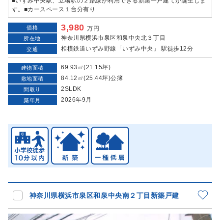
■いずみ中央駅、立場駅の２路線が利用できる新築一戸建てが誕生しま
す。■カースペース１台分有り
3,980
価格
万円
神奈川県横浜市泉区和泉中央北３丁目
所在地
相模鉄道いずみ野線「いずみ中央」 駅徒歩12分
交通
69.93㎡(21.15坪)
建物面積
84.12㎡(25.44坪)公簿
敷地面積
2SLDK
間取り
2026年9月
築年月
神奈川県横浜市泉区和泉中央南２丁目新築戸建