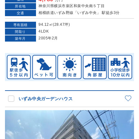
神奈川県横浜市泉区和泉中央南５丁目
所在地
相模鉄道いずみ野線「いずみ中央」 駅徒歩3分
交通
94.12㎡(28.47坪)
専有面積
4LDK
間取り
2005年2月
築年月
いずみ中央ガーデンハウス