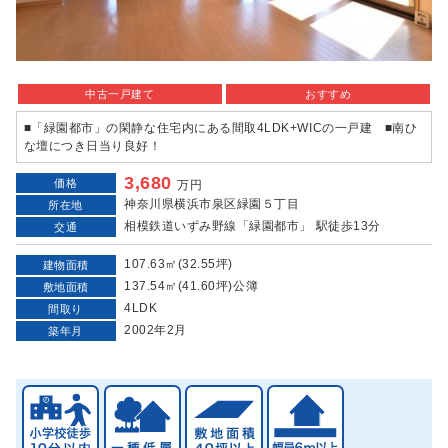
中古一戸建て
おすすめ
■「緑園都市」の閑静な住宅内にある間取4LDK+WICの一戸建 ■南ひ
な壇につき日当り良好！
3,680
価格
万円
神奈川県横浜市泉区緑園５丁目
所在地
相模鉄道いずみ野線「緑園都市」 駅徒歩13分
交通
107.63㎡(32.55坪)
建物面積
137.54㎡(41.60坪)公簿
敷地面積
4LDK
間取り
2002年2月
築年月