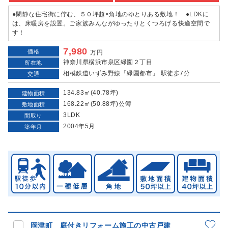
●閑静な住宅街に佇む、５０坪超×角地のゆとりある敷地！ ●LDKに
は、床暖房を設置。ご家族みんながゆったりとくつろげる快適空間で
す！
7,980
価格
万円
神奈川県横浜市泉区緑園２丁目
所在地
相模鉄道いずみ野線「緑園都市」 駅徒歩7分
交通
134.83㎡(40.78坪)
建物面積
168.22㎡(50.88坪)公簿
敷地面積
3LDK
間取り
2004年5月
築年月
岡津町 庭付きリフォーム施工の中古戸建