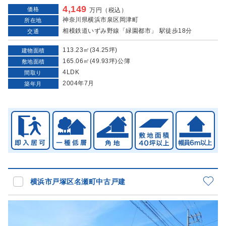
4,149
価格
万円（税込）
神奈川県横浜市泉区岡津町
所在地
相模鉄道いずみ野線「緑園都市」 駅徒歩18分
交通
113.23㎡(34.25坪)
建物面積
165.06㎡(49.93坪)公簿
敷地面積
4LDK
間取り
2004年7月
築年月
横浜市戸塚区名瀬町中古戸建