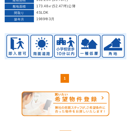
173.48㎡(52.47坪)公簿
敷地面積
4SLDK
間取り
1989年3月
築年月
1