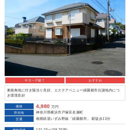
中古一戸建て
おすすめ
東南角地に付き陽当り良好、エステアベニュー緑園都市分譲地内につ
き環境良好
4,980
価格
万円
神奈川県横浜市戸塚区名瀬町
所在地
相模鉄道いずみ野線「緑園都市」 駅徒歩13分
交通
131.25㎡(39.70坪)
建物面積