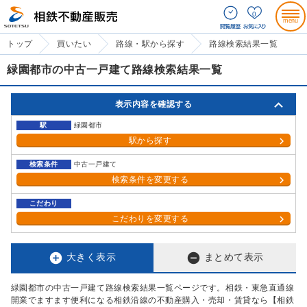
0
トップ
買いたい
路線・駅から探す
路線検索結果一覧
緑園都市の中古一戸建て路線検索結果一覧
表示内容を確認する
駅
緑園都市
駅から探す
検索条件
中古一戸建て
検索条件を変更する
こだわり
こだわりを変更する


大きく表示
まとめて表示
緑園都市の中古一戸建て路線検索結果一覧ページです。相鉄・東急直通線
開業でますます便利になる相鉄沿線の不動産購入・売却・賃貸なら【相鉄