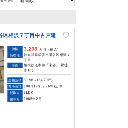
並べ替え
谷区相沢７丁目中古戸建
3,298
価格
万円（税込）
神奈川県横浜市瀬谷区相沢７
所在地
丁目
相模鉄道本線「瀬谷」 駅徒
交通
歩16分
81.98㎡(24.79坪)
建物面積
108.31㎡(32.76坪)公簿
敷地面積
3LDK
間取り
1985年2月
築年月