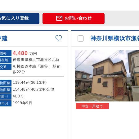

お気に入り登録
お問い合わせ
戸建
神奈川県横浜市瀬
4,480
価格
万円
神奈川県横浜市瀬谷区北新
所在地
相模鉄道本線「瀬谷」 駅徒
交通
歩22分
119.44㎡(36.13坪)
物面積
154.48㎡(46.73坪)公簿
地面積
4LDK
間取り
1999年9月
築年月
中古一戸建て