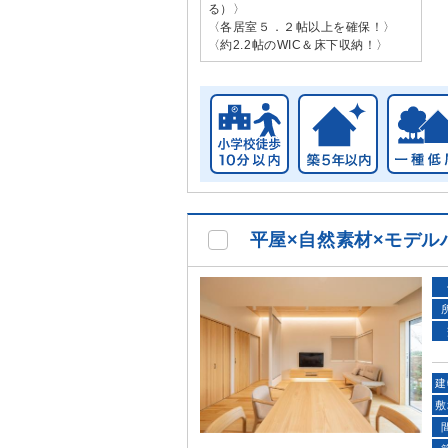
る）〉
〈各居室５．２帖以上を確保！〉
〈約2.2帖のWIC＆床下収納！〉
平屋×自然素材×モデル
建
敷