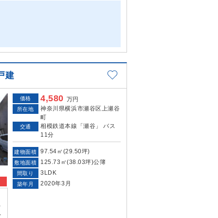
戸建
4,580
価格
万円
神奈川県横浜市瀬谷区上瀬谷
所在地
町
相模鉄道本線「瀬谷」 バス
交通
11分
97.54㎡(29.50坪)
建物面積
125.73㎡(38.03坪)公簿
敷地面積
3LDK
間取り
2020年3月
築年月
宅
ネ
ペ