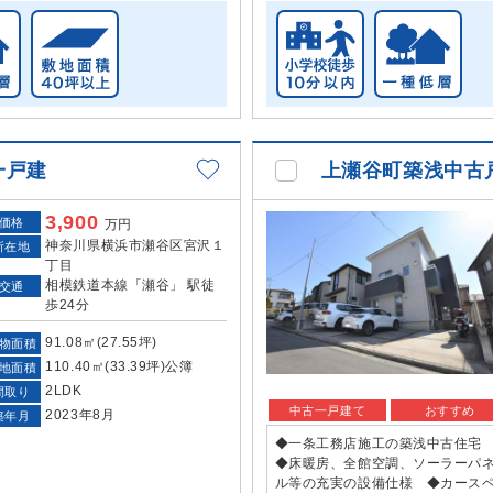
一戸建
上瀬谷町築浅中古
3,900
価格
万円
神奈川県横浜市瀬谷区宮沢１
所在地
丁目
相模鉄道本線「瀬谷」 駅徒
交通
歩24分
91.08㎡(27.55坪)
物面積
110.40㎡(33.39坪)公簿
地面積
2LDK
間取り
中古一戸建て
おすすめ
2023年8月
築年月
◆一条工務店施工の築浅中古住
◆床暖房、全館空調、ソーラーパ
ル等の充実の設備仕様 ◆カース