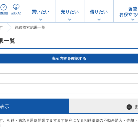
0
賃貸
買いたい
売りたい
借りたい
お役立ち
す
路線検索結果一覧
果一覧
表示内容を確認する

表示
す。相鉄・東急直通線開業でますます便利になる相鉄沿線の不動産購入・売却
1