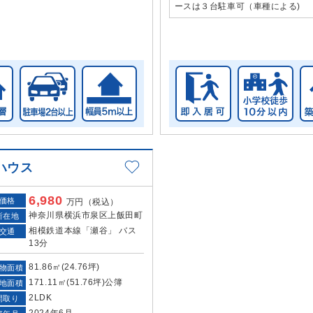
ースは３台駐車可（車種による)
ハウス
6,980
価格
万円（税込）
神奈川県横浜市泉区上飯田町
所在地
相模鉄道本線「瀬谷」 バス
交通
13分
81.86㎡(24.76坪)
物面積
171.11㎡(51.76坪)公簿
地面積
2LDK
間取り
2024年6月