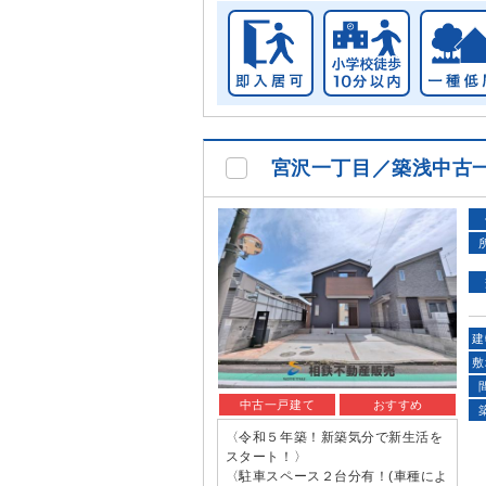
宮沢一丁目／築浅中古
建
敷
中古一戸建て
おすすめ
〈令和５年築！新築気分で新生活を
スタート！〉
〈駐車スペース２台分有！(車種によ