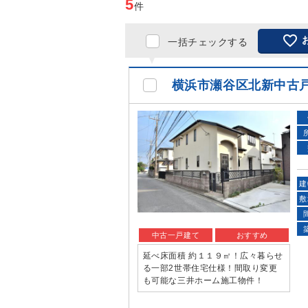
5
件

一括チェックする
横浜市瀬谷区北新中古
建
敷
中古一戸建て
おすすめ
延べ床面積 約１１９㎡！広々暮らせ
る一部2世帯住宅仕様！間取り変更
も可能な三井ホーム施工物件！