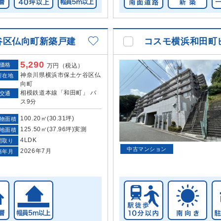
谷区仏向町新築戸建
コスモ横浜和田町
5,290
価格
万円（税込）
神奈川県横浜市保土ケ谷区仏
所在地
向町
相模鉄道本線「和田町」 バ
交通
ス9分
100.20㎡(30.31坪)
物面積
125.50㎡(37.96坪)実測
地面積
4LDK
間取り
中古マンション
2026年7月
築年月