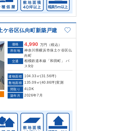
土ケ谷区仏向町新築戸建
4,990
価格
万円（税込）
神奈川県横浜市保土ケ谷区仏
所在地
向町
相模鉄道本線「和田町」 バ
交通
ス9分
104.33㎡(31.56坪)
建物面積
135.09㎡(40.86坪)実測
敷地面積
4LDK
間取り
2026年7月
築年月