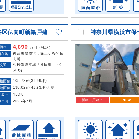
谷区仏向町新築戸建
神奈川県横浜市保
4,890
価格
万円（税込）
神奈川県横浜市保土ケ谷区仏
所在地
向町
相模鉄道本線「和田町」 バ
交通
ス9分
105.78㎡(31.99坪)
物面積
138.62㎡(41.93坪)実測
地面積
4LDK
間取り
新築一戸建て
NEW
2026年7月
築年月