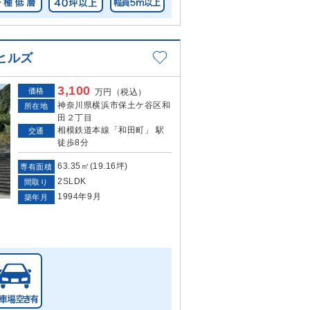
ヒルズ
3,100
価格
万円（税込）
神奈川県横浜市保土ケ谷区和
所在地
田２丁目
相模鉄道本線「和田町」 駅
交通
徒歩8分
63.35㎡(19.16坪)
専有面積
2SLDK
間取り
1994年9月
築年月