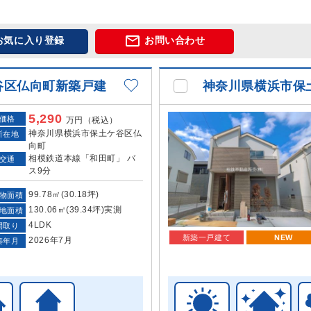

お気に入り登録
お問い合わせ
谷区仏向町新築戸建
神奈川県横浜市保
5,290
価格
万円（税込）
神奈川県横浜市保土ケ谷区仏
所在地
向町
相模鉄道本線「和田町」 バ
交通
ス9分
99.78㎡(30.18坪)
物面積
130.06㎡(39.34坪)実測
地面積
4LDK
間取り
新築一戸建て
NEW
2026年7月
築年月