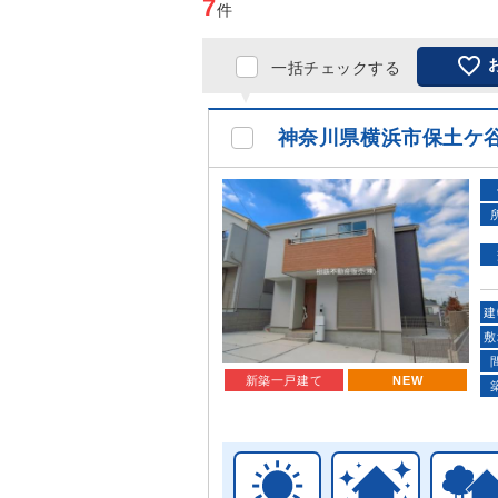
7
件

一括チェックする
神奈川県横浜市保土ケ
建
敷
新築一戸建て
NEW