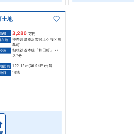
町土地
3,280
価格
万円
神奈川県横浜市保土ケ谷区川
所在地
島町
相模鉄道本線「和田町」 バ
交通
ス7分
122.12㎡(36.94坪)公簿
地面積
宅地
地目