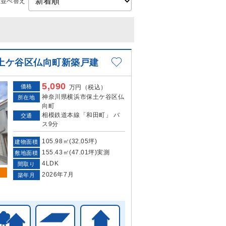
並べ替え
土ケ谷区仏向町新築戸建
5,090
価格
万円（税込）
神奈川県横浜市保土ケ谷区仏
所在地
向町
相模鉄道本線「和田町」 バ
交通
ス9分
105.98㎡(32.05坪)
建物面積
155.43㎡(47.01坪)実測
敷地面積
4LDK
間取り
2026年7月
築年月