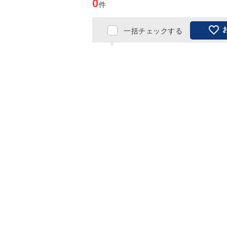
0
件

一括チェックする