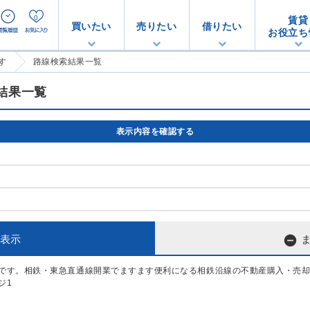
0
賃貸
買いたい
売りたい
借りたい
お役立ち
す
路線検索結果一覧
結果一覧
表示内容を確認する

表示
です。相鉄・東急直通線開業でますます便利になる相鉄沿線の不動産購入・売
ジ1