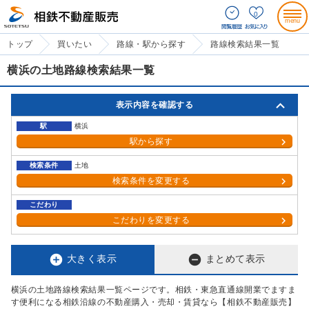
0
トップ
買いたい
路線・駅から探す
路線検索結果一覧
横浜の土地路線検索結果一覧
表示内容を確認する
駅
横浜
駅から探す
検索条件
土地
検索条件を変更する
こだわり
こだわりを変更する


大きく表示
まとめて表示
横浜の土地路線検索結果一覧ページです。相鉄・東急直通線開業でますま
す便利になる相鉄沿線の不動産購入・売却・賃貸なら【相鉄不動産販売】