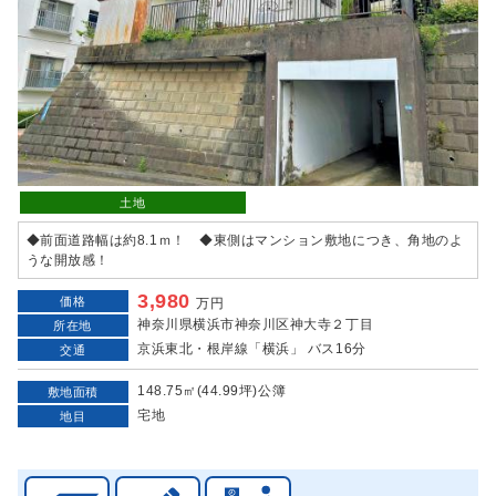
土地
◆前面道路幅は約8.1ｍ！ ◆東側はマンション敷地につき、角地のよ
うな開放感！
3,980
価格
万円
神奈川県横浜市神奈川区神大寺２丁目
所在地
京浜東北・根岸線「横浜」 バス16分
交通
148.75㎡(44.99坪)公簿
敷地面積
宅地
地目