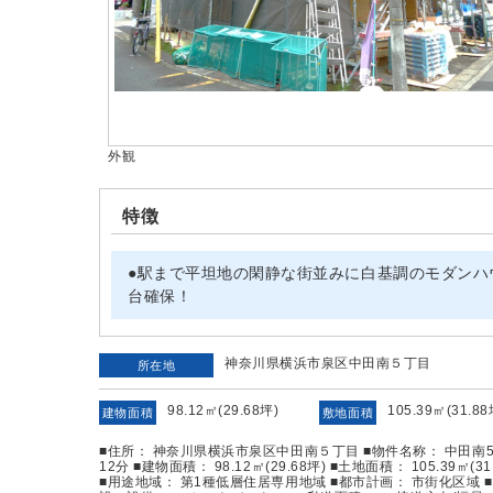
外観
特徴
●駅まで平坦地の閑静な街並みに白基調のモダンハ
台確保！
神奈川県横浜市泉区中田南５丁目
所在地
98.12㎡(29.68坪)
105.39㎡(31.8
建物面積
敷地面積
■住所： 神奈川県横浜市泉区中田南５丁目 ■物件名称： 中田南
12分 ■建物面積： 98.12㎡(29.68坪) ■土地面積： 105.39㎡
■用途地域： 第1種低層住居専用地域 ■都市計画： 市街化区域 ■現況