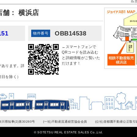
広
舗： 横浜店
151
OBB14538
物件番号
←スマートフォンで
QRコードを読み込む
と詳細情報がご覧いた
だけます！
があります。詳
。
館日を除く）
奈川県知事(2)第30260号
(一社)不動産流通経営協会会員
(公社)首都圏不動産公正取引
© SOTETSU REAL ESTATE SALES Co.,Ltd.