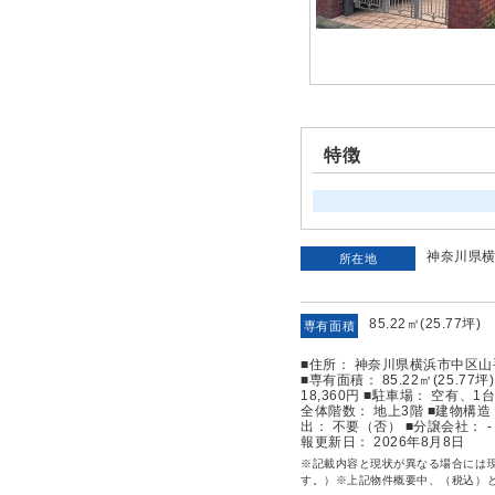
特徴
神奈川県
所在地
85.22㎡(25.77坪)
専有面積
■住所： 神奈川県横浜市中区山手
■専有面積： 85.22㎡(25.7
18,360円 ■駐車場： 空有、1
全体階数： 地上3階 ■建物構造
出： 不要（否） ■分譲会社： -
報更新日： 2026年8月8日
※記載内容と現状が異なる場合には
す。）※上記物件概要中、（税込）