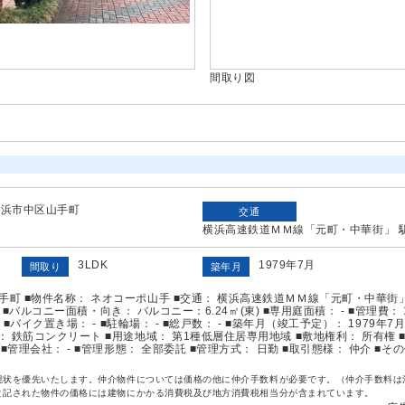
間取り図
横浜市中区山手町
交通
横浜高速鉄道ＭＭ線「元町・中華街」 駅
3LDK
1979年7月
間取り
築年月
町 ■物件名称： ネオコーポ山手 ■交通： 横浜高速鉄道ＭＭ線「元町・中華街」 駅
7坪) ■バルコニー面積・向き： バルコニー：6.24㎡(東) ■専用庭面積： - ■管理費： 
台 ■バイク置き場： - ■駐輪場： - ■総戸数： - ■築年月（竣工予定）： 1979年7月
： 鉄筋コンクリート ■用途地域： 第1種低層住居専用地域 ■敷地権利： 所有権 
 ■管理会社： - ■管理形態： 全部委託 ■管理方式： 日勤 ■取引態様： 仲介 ■その他
現状を優先いたします。仲介物件については価格の他に仲介手数料が必要です。（仲介手数料は
と記された物件の価格には建物にかかる消費税及び地方消費税相当分が含まれています。