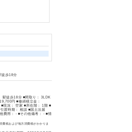
徒歩18分
徒歩18分 ■間取り： 3LDK
19,700円 ■修繕積立金：
 ■現況： 空家 ■所在階： 1階 ■
■引渡時期： 相談 ■国土法届
費用： - ■その他備考： - ■情
消費税および地方消費税がかかりま